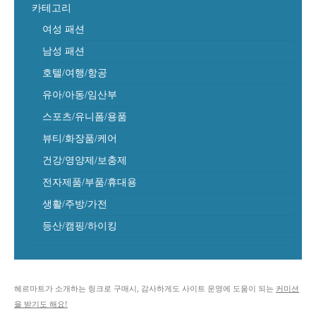
카테고리
여성 패션
남성 패션
호텔/여행/항공
유아/아동/임산부
스포츠/유니폼/용품
뷰티/화장품/케어
건강/영양제/보충제
전자제품/부품/휴대용
생활/주방/가전
등산/캠핑/하이킹
헤르마트가 소개하는 링크로 구매시, 감사하게도 사이트 운영에 도움이 되는
커미션
을 받기도 해요!