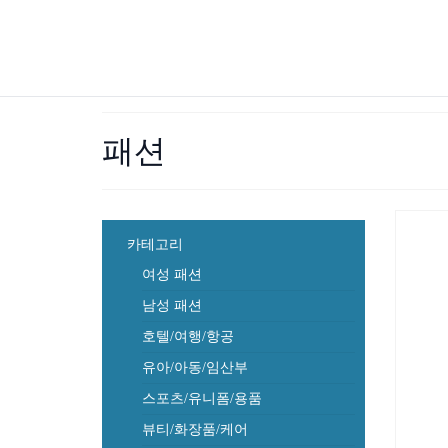
패션
카테고리
여성 패션
남성 패션
호텔/여행/항공
유아/아동/임산부
스포츠/유니폼/용품
뷰티/화장품/케어