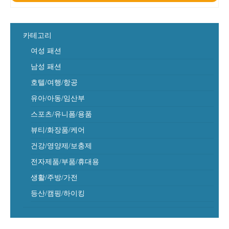
카테고리
여성 패션
남성 패션
호텔/여행/항공
유아/아동/임산부
스포츠/유니폼/용품
뷰티/화장품/케어
건강/영양제/보충제
전자제품/부품/휴대용
생활/주방/가전
등산/캠핑/하이킹