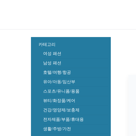
카테고리
여성 패션
남성 패션
호텔/여행/항공
유아/아동/임산부
스포츠/유니폼/용품
뷰티/화장품/케어
건강/영양제/보충제
전자제품/부품/휴대용
생활/주방/가전