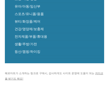
유아/아동/임산부
스포츠/유니폼/용품
뷰티/화장품/케어
건강/영양제/보충제
전자제품/부품/휴대용
생활/주방/가전
등산/캠핑/하이킹
헤르마트가 소개하는 링크로 구매시, 감사하게도 사이트 운영에 도움이 되는
커미션
을 받기도 해요!