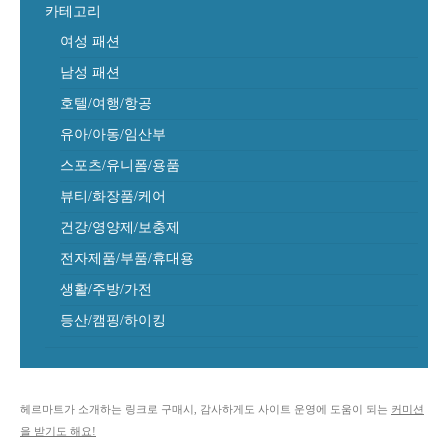
카테고리
여성 패션
남성 패션
호텔/여행/항공
유아/아동/임산부
스포츠/유니폼/용품
뷰티/화장품/케어
건강/영양제/보충제
전자제품/부품/휴대용
생활/주방/가전
등산/캠핑/하이킹
헤르마트가 소개하는 링크로 구매시, 감사하게도 사이트 운영에 도움이 되는
커미션
을 받기도 해요!