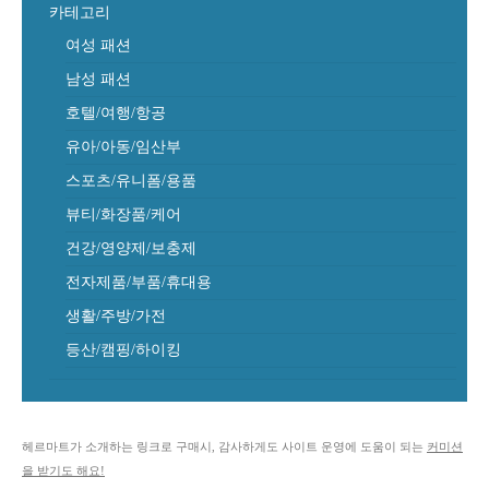
카테고리
여성 패션
남성 패션
호텔/여행/항공
유아/아동/임산부
스포츠/유니폼/용품
뷰티/화장품/케어
건강/영양제/보충제
전자제품/부품/휴대용
생활/주방/가전
등산/캠핑/하이킹
헤르마트가 소개하는 링크로 구매시, 감사하게도 사이트 운영에 도움이 되는
커미션
을 받기도 해요!