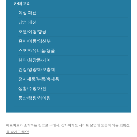
카테고리
여성 패션
남성 패션
호텔/여행/항공
유아/아동/임산부
스포츠/유니폼/용품
뷰티/화장품/케어
건강/영양제/보충제
전자제품/부품/휴대용
생활/주방/가전
등산/캠핑/하이킹
헤르마트가 소개하는 링크로 구매시, 감사하게도 사이트 운영에 도움이 되는
커미션
을 받기도 해요!