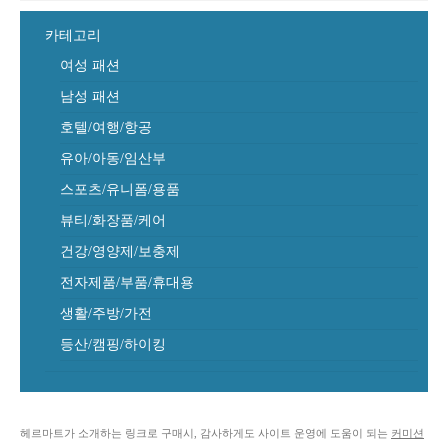
카테고리
여성 패션
남성 패션
호텔/여행/항공
유아/아동/임산부
스포츠/유니폼/용품
뷰티/화장품/케어
건강/영양제/보충제
전자제품/부품/휴대용
생활/주방/가전
등산/캠핑/하이킹
헤르마트가 소개하는 링크로 구매시, 감사하게도 사이트 운영에 도움이 되는
커미션