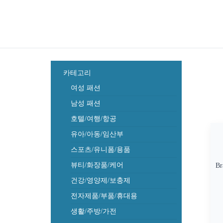
카테고리
여성 패션
남성 패션
호텔/여행/항공
유아/아동/임산부
스포츠/유니폼/용품
뷰티/화장품/케어
Br
건강/영양제/보충제
전자제품/부품/휴대용
생활/주방/가전