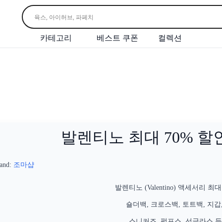
카테고리
베스트 쿠폰
컬렉션
발렌티노 최대 70% 할
and:
조마샵
발렌티노 (Valentino) 액세서리 최대
숄더백, 크로스백, 토트백, 지갑,
스니커즈, 펌프스, 선글라스 등