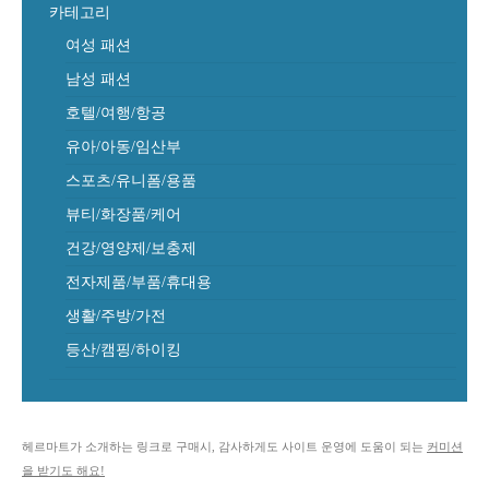
카테고리
여성 패션
남성 패션
호텔/여행/항공
유아/아동/임산부
스포츠/유니폼/용품
뷰티/화장품/케어
건강/영양제/보충제
전자제품/부품/휴대용
생활/주방/가전
등산/캠핑/하이킹
헤르마트가 소개하는 링크로 구매시, 감사하게도 사이트 운영에 도움이 되는
커미션
을 받기도 해요!