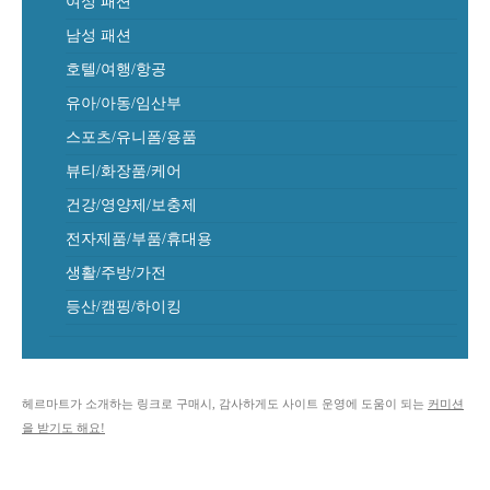
여성 패션
남성 패션
호텔/여행/항공
유아/아동/임산부
스포츠/유니폼/용품
뷰티/화장품/케어
건강/영양제/보충제
전자제품/부품/휴대용
생활/주방/가전
등산/캠핑/하이킹
헤르마트가 소개하는 링크로 구매시, 감사하게도 사이트 운영에 도움이 되는
커미션
을 받기도 해요!