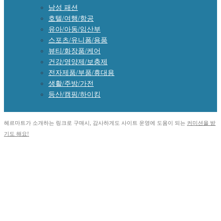
남성 패션
호텔/여행/항공
유아/아동/임산부
스포츠/유니폼/용품
뷰티/화장품/케어
건강/영양제/보충제
전자제품/부품/휴대용
생활/주방/가전
등산/캠핑/하이킹
헤르마트가 소개하는 링크로 구매시, 감사하게도 사이트 운영에 도움이 되는
커미션을 받
기도 해요!