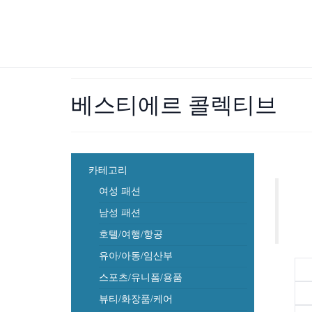
베스티에르 콜렉티브
카테고리
여성 패션
남성 패션
호텔/여행/항공
유아/아동/임산부
스포츠/유니폼/용품
뷰티/화장품/케어