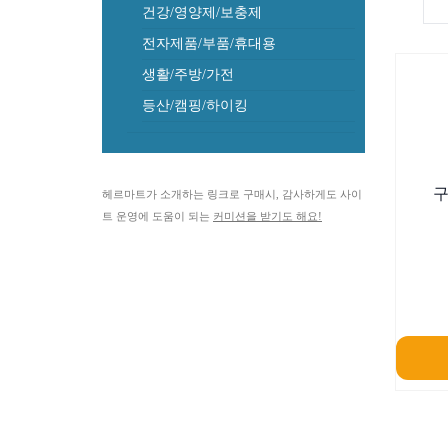
건강/영양제/보충제
전자제품/부품/휴대용
생활/주방/가전
등산/캠핑/하이킹
구
헤르마트가 소개하는 링크로 구매시, 감사하게도 사이
트 운영에 도움이 되는
커미션을 받기도 해요!