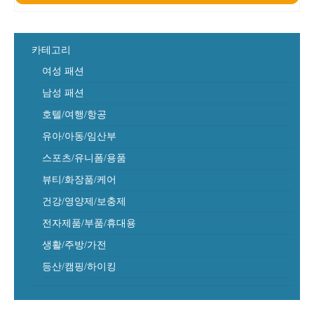
카테고리
여성 패션
남성 패션
호텔/여행/항공
유아/아동/임산부
스포츠/유니폼/용품
뷰티/화장품/케어
건강/영양제/보충제
전자제품/부품/휴대용
생활/주방/가전
등산/캠핑/하이킹