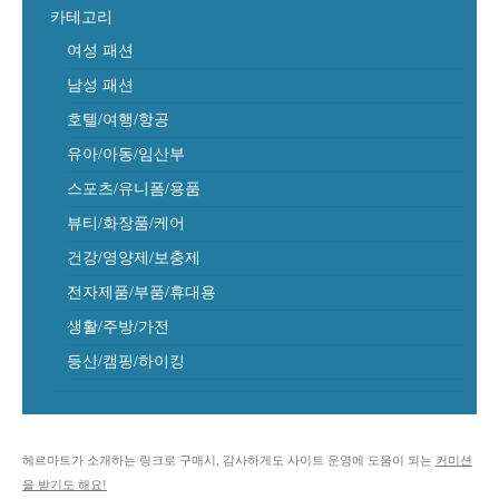
카테고리
여성 패션
남성 패션
호텔/여행/항공
유아/아동/임산부
스포츠/유니폼/용품
뷰티/화장품/케어
건강/영양제/보충제
전자제품/부품/휴대용
생활/주방/가전
등산/캠핑/하이킹
헤르마트가 소개하는 링크로 구매시, 감사하게도 사이트 운영에 도움이 되는
커미션
을 받기도 해요!