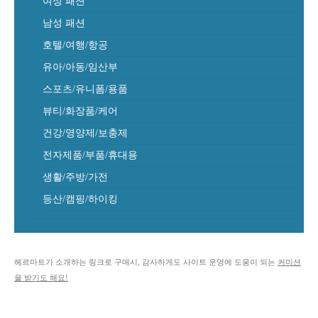
여성 패션
남성 패션
호텔/여행/항공
유아/아동/임산부
스포츠/유니폼/용품
뷰티/화장품/케어
건강/영양제/보충제
전자제품/부품/휴대용
생활/주방/가전
등산/캠핑/하이킹
헤르마트가 소개하는 링크로 구매시, 감사하게도 사이트 운영에 도움이 되는
커미션
을 받기도 해요!