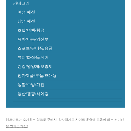
카테고리
여성 패션
남성 패션
호텔/여행/항공
유아/아동/임산부
스포츠/유니폼/용품
뷰티/화장품/케어
건강/영양제/보충제
전자제품/부품/휴대용
생활/주방/가전
등산/캠핑/하이킹
헤르마트가 소개하는 링크로 구매시, 감사하게도 사이트 운영에 도움이 되는
커미션
을 받기도 해요!