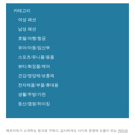
카테고리
여성 패션
남성 패션
호텔/여행/항공
유아/아동/임산부
스포츠/유니폼/용품
뷰티/화장품/케어
건강/영양제/보충제
전자제품/부품/휴대용
생활/주방/가전
등산/캠핑/하이킹
헤르마트가 소개하는 링크로 구매시, 감사하게도 사이트 운영에 도움이 되는
커미션