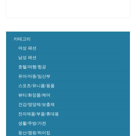
카테고리
여성 패션
남성 패션
호텔/여행/항공
유아/아동/임산부
스포츠/유니폼/용품
뷰티/화장품/케어
건강/영양제/보충제
전자제품/부품/휴대용
생활/주방/가전
등산/캠핑/하이킹