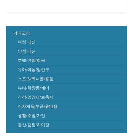
카테고리
여성 패션
남성 패션
호텔/여행/항공
유아/아동/임산부
스포츠/유니폼/용품
뷰티/화장품/케어
건강/영양제/보충제
전자제품/부품/휴대용
생활/주방/가전
등산/캠핑/하이킹