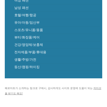
여성 패션
남성 패션
호텔/여행/항공
유아/아동/임산부
스포츠/유니폼/용품
뷰티/화장품/케어
건강/영양제/보충제
전자제품/부품/휴대용
생활/주방/가전
등산/캠핑/하이킹
헤르마트가 소개하는 링크로 구매시, 감사하게도 사이트 운영에 도움이 되는
커미션
을 받기도 해요!