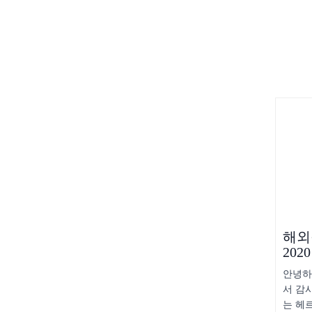
해외
202
안녕하
서 감
는 헤