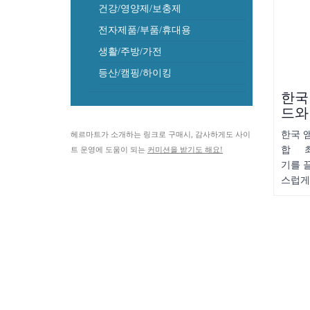
건강/영양제/보충제
전자제품/부품/휴대용
생활/주방/가전
등산/캠핑/하이킹
한국
드와
한국 
헤르마트가 소개하는 링크로 구매시, 감사하게도 사이
합 최
트 운영에 도움이 되는
커미션을 받기도 해요!
기를 
스럽게