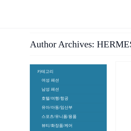
Author Archives: HERME
카테고리
여성 패션
남성 패션
호텔/여행/항공
유아/아동/임산부
스포츠/유니폼/용품
뷰티/화장품/케어