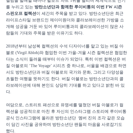
앨범을 발매할 때마다 빌보드 차트 1위를 달리며 세계적으로 인기
를 누리고 있는
방탄소년단과 함께한 루이비통의 이번 FW 시즌
스핀오프 컬렉션
이 세간의 주목을 받고 있다. 방탄소년단은 최근
라이프스타일 브랜드인 제이미원더와 콜라보레이션한 가방을 소
개해 성공을 거둔 바 있어 루이비통과의 콜라보레이션이 많은 사
람들의 기대와 주목을 받은 이유기도 하다.
2018년부터 남성복 컬렉션의 수석 디자이너를 맡고 있는 버질 아
블로 (Virgil Abloh)와 협업한 이번 가을-겨울 시즌 컬렉션은 협업한
다는 소식이 들려올 때부터 이슈가 되었다. 특히 이번 컬렉션은 버
질 아블로의 ‘The Voyage’ 시리즈 중 하나로, 서울을 배경으로 하면
서도 방탄소년단과 버질 아블로의 국가와 문화, 그리고 다양성을
초월한 여행을 뜻하기도 한다. 버질 아블로는 방탄소년단과의 콜
라보레이션에 대해 본인도 상당히 기대를 하고 있다고 밝힌 바 있
다.
여담으로, 스트리트 패션으로 유명세를 떨쳤던 버질 아블로가 컬
렉션을 성공적으로 마친 후 자신의 인스타그램 스토리에 루이비통
공식 인스타그램에 올라온 방탄소년단 멤버 진의 조각 같은 모습
이 담긴 사진을 공유하며 방탄소년단 팬들의 마음을 사로잡기도
했다.