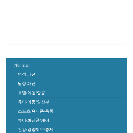
카테고리
여성 패션
남성 패션
호텔/여행/항공
유아/아동/임산부
스포츠/유니폼/용품
뷰티/화장품/케어
건강/영양제/보충제