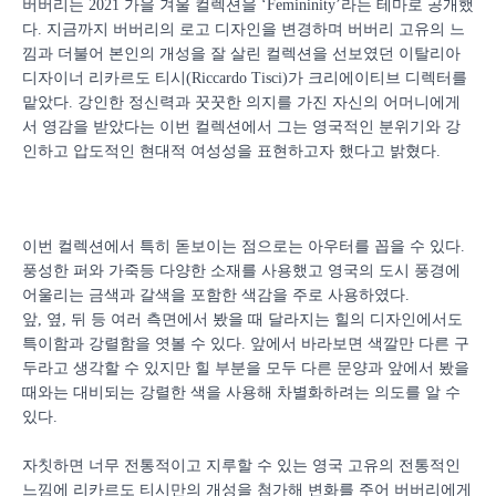
버버리는 2021 가을 겨울 컬렉션을 ‘Femininity’라는 테마로 공개했
다. 지금까지 버버리의 로고 디자인을 변경하며 버버리 고유의 느
낌과 더불어 본인의 개성을 잘 살린 컬렉션을 선보였던 이탈리아
디자이너 리카르도 티시(Riccardo Tisci)가 크리에이티브 디렉터를
맡았다. 강인한 정신력과 꿋꿋한 의지를 가진 자신의 어머니에게
서 영감을 받았다는 이번 컬렉션에서 그는 영국적인 분위기와 강
인하고 압도적인 현대적 여성성을 표현하고자 했다고 밝혔다.
이번 컬렉션에서 특히 돋보이는 점으로는 아우터를 꼽을 수 있다.
풍성한 퍼와 가죽등 다양한 소재를 사용했고 영국의 도시 풍경에
어울리는 금색과 갈색을 포함한 색감을 주로 사용하였다.
앞, 옆, 뒤 등 여러 측면에서 봤을 때 달라지는 힐의 디자인에서도
특이함과 강렬함을 엿볼 수 있다. 앞에서 바라보면 색깔만 다른 구
두라고 생각할 수 있지만 힐 부분을 모두 다른 문양과 앞에서 봤을
때와는 대비되는 강렬한 색을 사용해 차별화하려는 의도를 알 수
있다.
자칫하면 너무 전통적이고 지루할 수 있는 영국 고유의 전통적인
느낌에 리카르도 티시만의 개성을 첨가해 변화를 주어 버버리에게