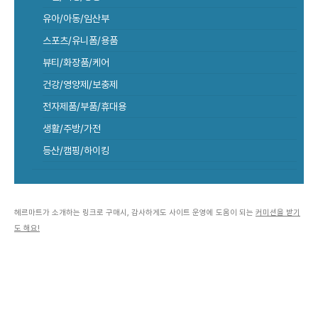
유아/아동/임산부
스포츠/유니폼/용품
뷰티/화장품/케어
건강/영양제/보충제
전자제품/부품/휴대용
생활/주방/가전
등산/캠핑/하이킹
헤르마트가 소개하는 링크로 구매시, 감사하게도 사이트 운영에 도움이 되는
커미션을 받기
도 해요!